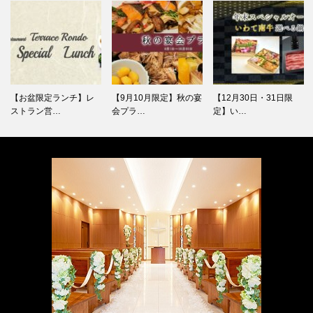
【お盆限定ランチ】レ
【9月10月限定】秋の宴
【12月30日・31日限
ストラン営…
会プラ…
定】い…