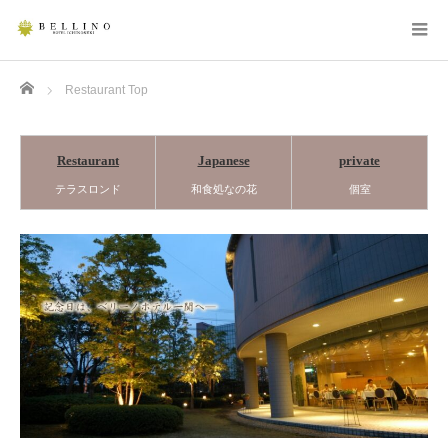
Home
Restaurant Top
Restaurant
Japanese
private
テラスロンド
和食処なの花
個室